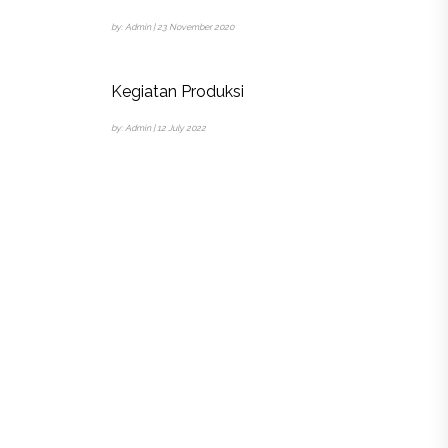
by: Admin | 23 November 2020
Kegiatan Produksi
by: Admin | 12 July 2022