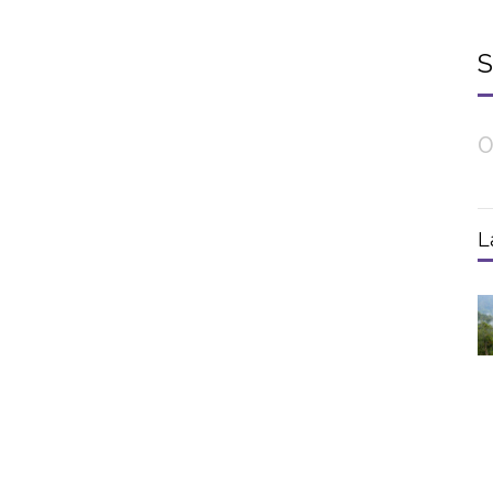
S
0
L