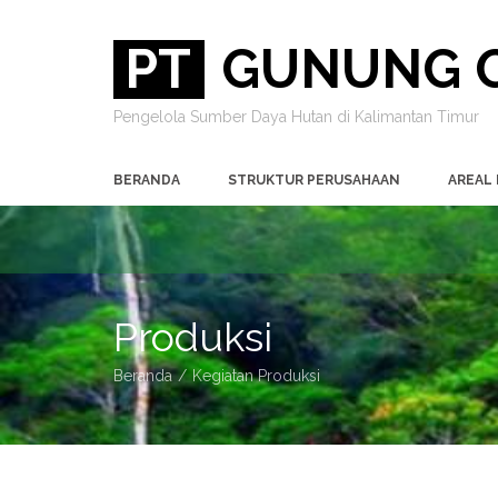
PT
GUNUNG G
Pengelola Sumber Daya Hutan di Kalimantan Timur
BERANDA
STRUKTUR PERUSAHAAN
AREAL
Produksi
Beranda
Kegiatan Produksi