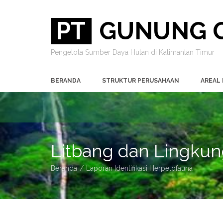
PT
GUNUNG G
Pengelola Sumber Daya Hutan di Kalimantan Timur
BERANDA
STRUKTUR PERUSAHAAN
AREAL
Litbang dan Lingku
Beranda
Laporan Identifikasi Herpetofauna