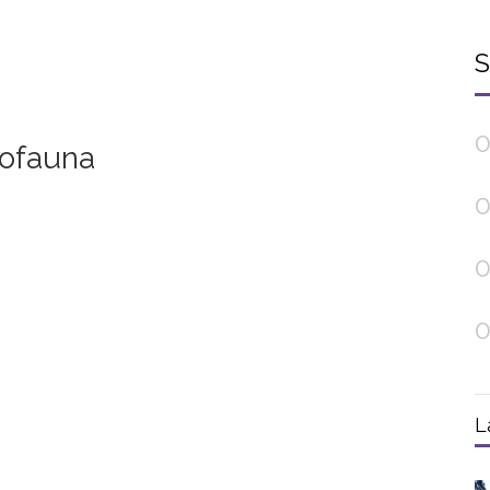
S
0
tofauna
0
0
0
L